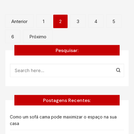
Navegação
Anterior
1
2
3
4
5
por
6
Próximo
posts
Pesquisar:
Postagens Recentes:
Como um sofá cama pode maximizar o espaço na sua
casa