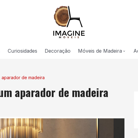
s
Curiosidades
Decoração
Móveis de Madeira
A
Sala
 aparador de madeira
Cozinha
 um aparador de madeira
Quarto
Escritório