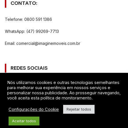
CONTATO:
Telefone: 0800 591 1386
WhatsApp: (47) 99269-7713
Email:
comercial@imaginemoveis.com.br
REDES SOCIAIS
Nós utilizamos cookies e outras tecnologias semelhantes
Gostar
para melhorar sua experiência em nossos serviços e
personalizar nossa publicidade. Ao prosseguir navegando,
você aceita esta política de monitoramento.
Seguir
Configurações do Cookie
Rejeitar todos
Seguir
Aceitar todos