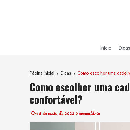
Ir
para
o
conteúdo
Início
Dica
Página inicial
Dicas
Como escolher uma cadeira 
Como escolher uma cade
confortável?
On:
9 de maio de 2023
0 comentário