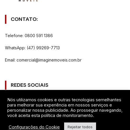
CONTATO:
Telefone: 0800 591 1386
WhatsApp: (47) 99269-7713
Email:
comercial@imaginemoveis.com.br
REDES SOCIAIS
Nós utilizamos cookies e outras tecnologias semelhantes
Gostar
para melhorar sua experiência em nossos serviços e
personalizar nossa publicidade. Ao prosseguir navegando,
você aceita esta política de monitoramento.
Seguir
Configurações do Cookie
Rejeitar todos